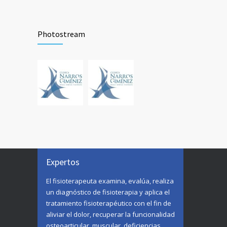
¿En qué casos se recomienda una
698
reducción de mamas?
Photostream
19 DE MARZO DE 2025
Fisioterapia en la artritis reumatoide
687
19 DE MARZO DE 2025
Expertos
El fisioterapeuta examina, evalúa, realiza
un diagnóstico de fisioterapia y aplica el
tratamiento fisioterapéutico con el fin de
aliviar el dolor, recuperar la funcionalidad
osteoarticular, muscular, deficiencias