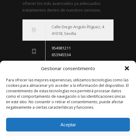
ofrecer los más avanzados ya adecuados
tratamientos dentro de nuestros servicios.
Calle Diego Angulo Íñiguez, 4
41018, Sevilla
954981211
653945534
Gestionar consentimiento
consultas@clinicanarrosgimenez.com
Políticas
Para ofrecer las mejores experiencias, utilizamos tecnologías como las
cookies para almacenar y/o acceder a la información del dispositivo. El
consentimiento de estas tecnologías nos permitirá procesar datos
Política de Cookies
Política de Privacidad
como el comportamiento de navegación o las identificaciones únicas
en este sitio. No consentir o retirar el consentimiento, puede afectar
Últimos Posts
negativamente a ciertas características y funciones.
LIPOSUCCIÓN: QUÉ ES? CUÁNDO HACERLA?
Aceptar
20 DE FEBRERO DE 2026