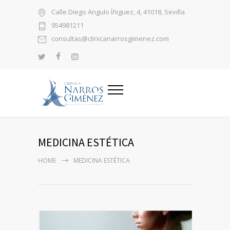
Calle Diego Angulo Íñiguez, 4, 41018, Sevilla
954981211
consultas@clinicanarrosgimenez.com
MEDICINA ESTÉTICA
HOME
MEDICINA ESTÉTICA