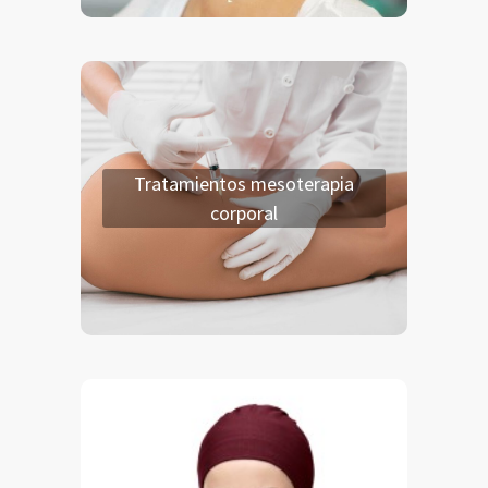
Tratamientos mesoterapia
corporal
Tratamientos mesoterapia
corporal
Celulitis.
Adiposidad localizada.