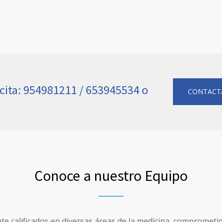
a cita: 954981211 / 653945534 o
CONTACT
Conoce a nuestro Equipo
e calificados en diversas áreas de la medicina, comprometi