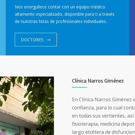
Nos enorgullece contar con un equipo médico
11
consultas@clinicanarrosgimenez.com
altamente especializado, disponible para ti a través
de nuestras listas de profesionales individuales.
INICIO
SERVICIOS
DOCTORES
Clínica Narros Giménez
En Clínica Narros Giménez qu
confianza, para lo cual con
en todas sus vertientes, as
fisioterapia, medicina depor
largo etcétera de disfuncion