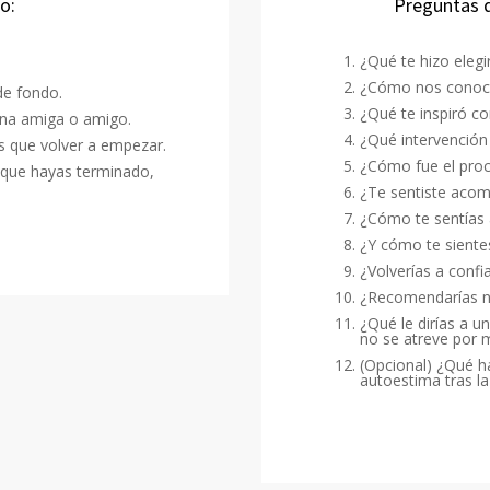
o:
Preguntas q
¿Qué te hizo elegi
¿Cómo nos conoci
de fondo.
¿Qué te inspiró co
una amiga o amigo.
¿Qué intervención 
es que volver a empezar.
¿Cómo fue el proce
s que hayas terminado,
¿Te sentiste aco
¿Cómo te sentías 
¿Y cómo te siente
¿Volverías a confi
¿Recomendarías nu
¿Qué le dirías a 
no se atreve por m
(Opcional) ¿Qué ha
autoestima tras la