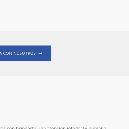
A CON NOSOTROS
dos con brindarte una atención integral y humana.