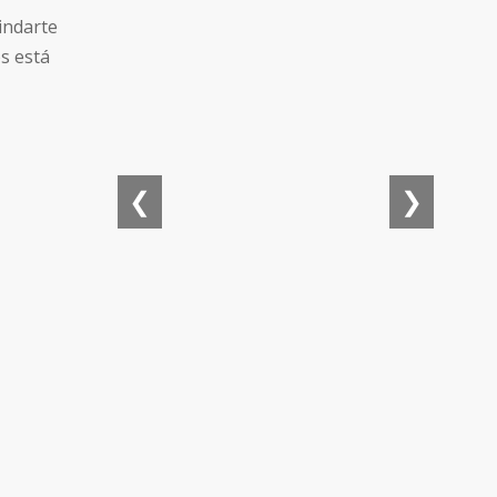
indarte
os está
❮
❯