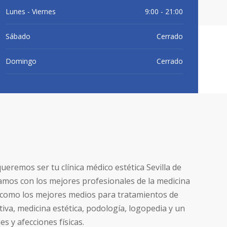
Lunes - Viernes
9:00 - 21:00
Sábado
Cerrado
NOSOTROS
BLOG
FARMASI
CONTACTO
Domingo
Cerrado
eremos ser tu clínica médico estética Sevilla de
tamos con los mejores profesionales de la medicina
í como los mejores medios para tratamientos de
tiva, medicina estética, podología, logopedia y un
es y afecciones físicas.