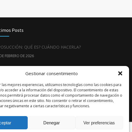
timos Posts
POSUCCIÓN: QUÉ ES? CUÁNDO HACERLA?
 DE FEBRERO DE 2026
neficios psicológicos del implante capilar
Gestionar consentimiento
 DE MARZO DE 2025
r las mejores experiencias, utilizamos tecnologías como las cookies para
/o acceder a la información del dispositivo. El consentimiento de estas
 nos permitirá procesar datos como el comportamiento de navegación o
caciones únicas en este sitio. No consentir o retirar el consentimiento,
r negativamente a ciertas características y funciones.
ceptar
Denegar
Ver preferencias