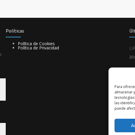
Políticas
Úl
Política de Cookies
Política de Privacidad
LI
s
20
Be
19
Para ofrece
almacenar y
tecnologías
las identifi
puede afecta
A