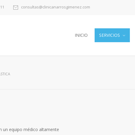
11
consultas@clinicanarrosgimenez.com
INICIO
SERVICIOS
ÁSTICA
 con un equipo médico altamente