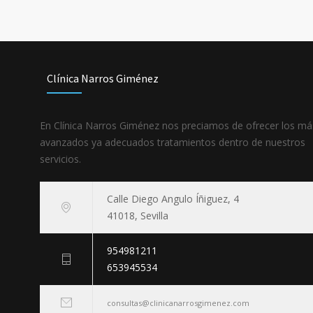
Clínica Narros Giménez
En Clínica Narros Giménez nos preciamos de ofrecer los má
avanzados ya adecuados tratamientos dentro de nuestros
servicios.
Calle Diego Angulo Íñiguez, 4
41018, Sevilla
954981211
653945534
consultas@clinicanarrosgimenez.com