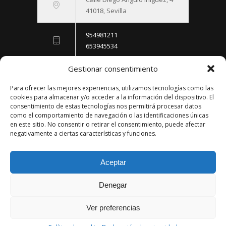
41018, Sevilla
954981211
653945534
Gestionar consentimiento
consultas@clinicanarrosgimenez.com
Políticas
Para ofrecer las mejores experiencias, utilizamos tecnologías como las
cookies para almacenar y/o acceder a la información del dispositivo. El
consentimiento de estas tecnologías nos permitirá procesar datos
Política de Cookies
Política de Privacidad
como el comportamiento de navegación o las identificaciones únicas
en este sitio. No consentir o retirar el consentimiento, puede afectar
Últimos Posts
negativamente a ciertas características y funciones.
LIPOSUCCIÓN: QUÉ ES? CUÁNDO HACERLA?
Aceptar
20 DE FEBRERO DE 2026
Denegar
Beneficios psicológicos del implante capilar
Ver preferencias
19 DE MARZO DE 2025